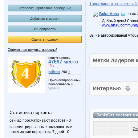
1 комплиментов в гостевой 
Отправить приватное сообщение
BuketAnna
11.06.
Добавить в друзья
Добрый день! Срочн
www.nn.ru/community
Игнорировать
Вы не авторизованы! Чтоб
Сделать подарок
Совместная покупка: взрослый
популярность:
Метки лидеров
47697 место
-4 ↓
рейтинг
290
?
Привилегированный
пользователь
4
Интервью
уровня
Статистика портрета:
DenisGaz состоит в
сейчас просматривают портрет - 0
зарегистрированные пользователи
Ох
посетившие портрет за 7 дней - 0